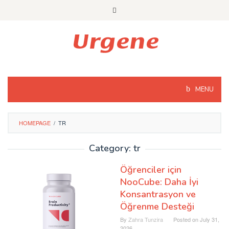
Skip
to
content
MENU
HOMEPAGE
/
TR
Category: tr
Öğrenciler için
NooCube: Daha İyi
Konsantrasyon ve
Öğrenme Desteği
By
Zahra Tunzira
Posted on
July 31,
2026