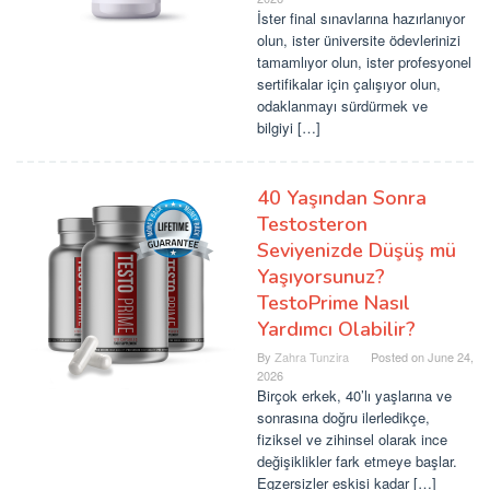
İster final sınavlarına hazırlanıyor
olun, ister üniversite ödevlerinizi
tamamlıyor olun, ister profesyonel
sertifikalar için çalışıyor olun,
odaklanmayı sürdürmek ve
bilgiyi […]
40 Yaşından Sonra
Testosteron
Seviyenizde Düşüş mü
Yaşıyorsunuz?
TestoPrime Nasıl
Yardımcı Olabilir?
By
Zahra Tunzira
Posted on
June 24,
2026
Birçok erkek, 40’lı yaşlarına ve
sonrasına doğru ilerledikçe,
fiziksel ve zihinsel olarak ince
değişiklikler fark etmeye başlar.
Egzersizler eskisi kadar […]