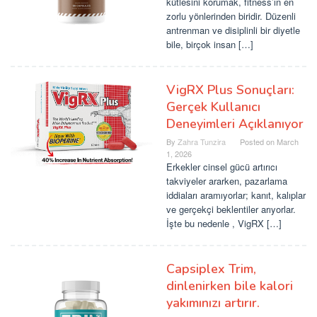
kütlesini korumak, fitness’ın en
zorlu yönlerinden biridir. Düzenli
antrenman ve disiplinli bir diyetle
bile, birçok insan […]
VigRX Plus Sonuçları:
Gerçek Kullanıcı
Deneyimleri Açıklanıyor
By
Zahra Tunzira
Posted on
March
1, 2026
Erkekler cinsel gücü artırıcı
takviyeler ararken, pazarlama
iddiaları aramıyorlar; kanıt, kalıplar
ve gerçekçi beklentiler arıyorlar.
İşte bu nedenle , VigRX […]
Capsiplex Trim,
dinlenirken bile kalori
yakımınızı artırır.