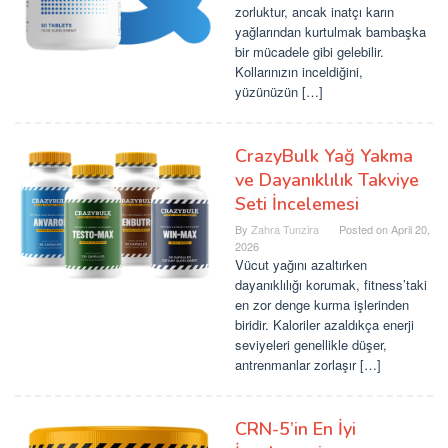
zorluktur, ancak inatçı karın
yağlarından kurtulmak bambaşka
bir mücadele gibi gelebilir.
Kollarınızın inceldiğini,
yüzünüzün […]
CrazyBulk Yağ Yakma
ve Dayanıklılık Takviye
Seti İncelemesi
By
Zahra Tunzira
Posted on
April 20,
2026
Vücut yağını azaltırken
dayanıklılığı korumak, fitness’taki
en zor denge kurma işlerinden
biridir. Kaloriler azaldıkça enerji
seviyeleri genellikle düşer,
antrenmanlar zorlaşır […]
CRN-5’in En İyi