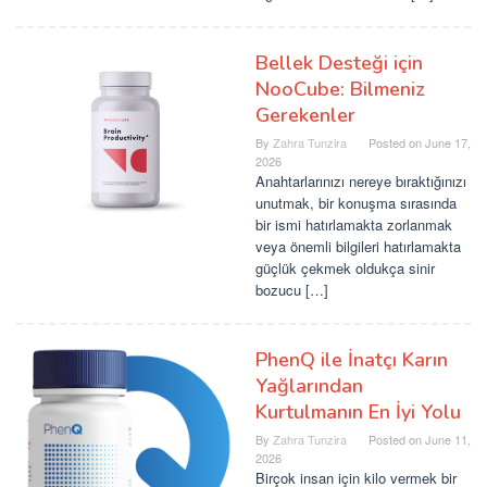
Bellek Desteği için
NooCube: Bilmeniz
Gerekenler
By
Zahra Tunzira
Posted on
June 17,
2026
Anahtarlarınızı nereye bıraktığınızı
unutmak, bir konuşma sırasında
bir ismi hatırlamakta zorlanmak
veya önemli bilgileri hatırlamakta
güçlük çekmek oldukça sinir
bozucu […]
PhenQ ile İnatçı Karın
Yağlarından
Kurtulmanın En İyi Yolu
By
Zahra Tunzira
Posted on
June 11,
2026
Birçok insan için kilo vermek bir