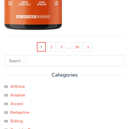
1
2
3
…
36
Search
for:
Categories
AirSnore
Anadrole
Anvarol
Berbaprime
Bulking