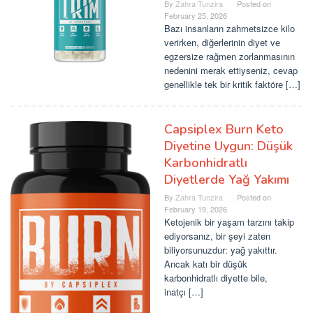
By
Zahra Tunzira
Posted on
February 25, 2026
Bazı insanların zahmetsizce kilo
verirken, diğerlerinin diyet ve
egzersize rağmen zorlanmasının
nedenini merak ettiyseniz, cevap
genellikle tek bir kritik faktöre […]
Capsiplex Burn Keto
Diyetine Uygun: Düşük
Karbonhidratlı
Diyetlerde Yağ Yakımı
By
Zahra Tunzira
Posted on
February 19, 2026
Ketojenik bir yaşam tarzını takip
ediyorsanız, bir şeyi zaten
biliyorsunuzdur: yağ yakıttır.
Ancak katı bir düşük
karbonhidratlı diyette bile,
inatçı […]