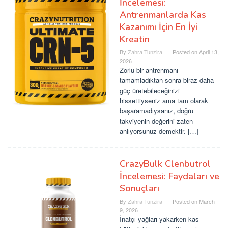
İncelemesi:
Antrenmanlarda Kas
Kazanımı İçin En İyi
Kreatin
By
Zahra Tunzira
Posted on
April 13,
2026
Zorlu bir antrenmanı
tamamladıktan sonra biraz daha
güç üretebileceğinizi
hissettiyseniz ama tam olarak
başaramadıysanız, doğru
takviyenin değerini zaten
anlıyorsunuz demektir. […]
CrazyBulk Clenbutrol
İncelemesi: Faydaları ve
Sonuçları
By
Zahra Tunzira
Posted on
March
9, 2026
İnatçı yağları yakarken kas