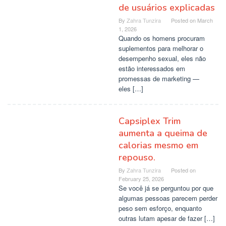
de usuários explicadas
By
Zahra Tunzira
Posted on
March
1, 2026
Quando os homens procuram
suplementos para melhorar o
desempenho sexual, eles não
estão interessados ​​em
promessas de marketing —
eles […]
Capsiplex Trim
aumenta a queima de
calorias mesmo em
repouso.
By
Zahra Tunzira
Posted on
February 25, 2026
Se você já se perguntou por que
algumas pessoas parecem perder
peso sem esforço, enquanto
outras lutam apesar de fazer […]