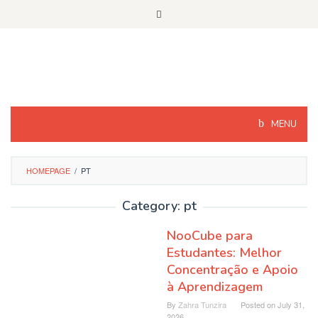
Skip
to
content
MENU
HOMEPAGE
/
PT
Category: pt
NooCube para
Estudantes: Melhor
Concentração e Apoio
à Aprendizagem
By
Zahra Tunzira
Posted on
July 31,
2026