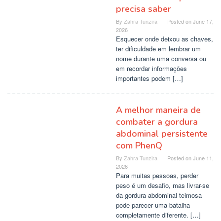
precisa saber
By
Zahra Tunzira
Posted on
June 17,
2026
Esquecer onde deixou as chaves,
ter dificuldade em lembrar um
nome durante uma conversa ou
em recordar informações
importantes podem […]
A melhor maneira de
combater a gordura
abdominal persistente
com PhenQ
By
Zahra Tunzira
Posted on
June 11,
2026
Para muitas pessoas, perder
peso é um desafio, mas livrar-se
da gordura abdominal teimosa
pode parecer uma batalha
completamente diferente. […]