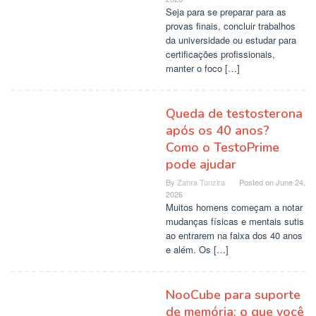
Seja para se preparar para as
provas finais, concluir trabalhos
da universidade ou estudar para
certificações profissionais,
manter o foco […]
Queda de testosterona
após os 40 anos?
Como o TestoPrime
pode ajudar
By
Zahra Tunzira
Posted on
June 24,
2026
Muitos homens começam a notar
mudanças físicas e mentais sutis
ao entrarem na faixa dos 40 anos
e além. Os […]
NooCube para suporte
de memória: o que você