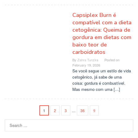
Capsiplex Burn é
compatível com a dieta
cetogênica: Queima de
gordura em dietas com
baixo teor de
carboidratos
By
Zahra Tunzira
Posted on
February 19, 2026
Se você segue um estilo de vida
cetogênico, já sabe de uma
coisa: gordura é combustível.
Mas mesmo com uma […]
1
2
3
…
36
Search
for: