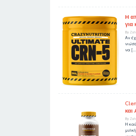
Η α
για
By
Zah
Αν έχ
νιώσ
να […
Clen
και
By
Zah
Η καύ
μυϊκή