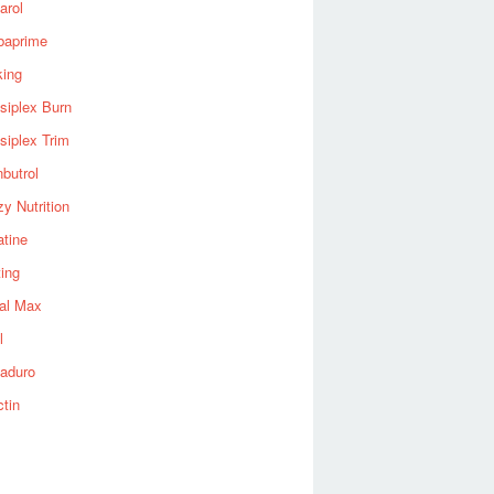
arol
baprime
king
siplex Burn
siplex Trim
nbutrol
y Nutrition
atine
ting
al Max
l
aduro
ctin