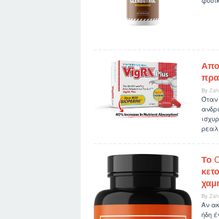
φυσικ
Απο
πρα
By
Zah
Όταν
ανδρι
ισχυρ
ρεαλι
Το C
κετο
χαμ
By
Zah
Αν ακ
ήδη έ