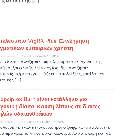
ής κατάστασης. […]
τελέσματα VigRX Plus: Επεξήγηση
γματικών εμπειριών χρήστη
ra Tunzira
Posted on
March 1, 2026
 οι άνδρες αναζητούν συμπληρώματα ενίσχυσης της
κής σεξουαλικής λειτουργίας, δεν αναζητούν
ισμούς μάρκετινγκ — θέλουν αποδείξεις, μοτίβα και
στικές […]
apsiplex Burn είναι κατάλληλο για
γονική δίαιτα: Καύση λίπους σε δίαιτες
ηλών υδατανθράκων
ra Tunzira
Posted on
February 19, 2026
ολουθείτε έναν κετογονικό τρόπο ζωής, καταλαβαίνετε
να πράγμα: το λίπος είναι καύσιμο. Αλλά ακόμη και σε