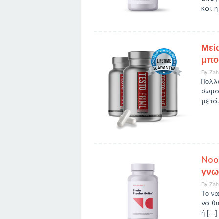
και η
Μεί
μπο
By
Zah
Πολλ
σωμα
μετά.
Noo
γνω
By
Zah
Το να
να θυ
ή […]