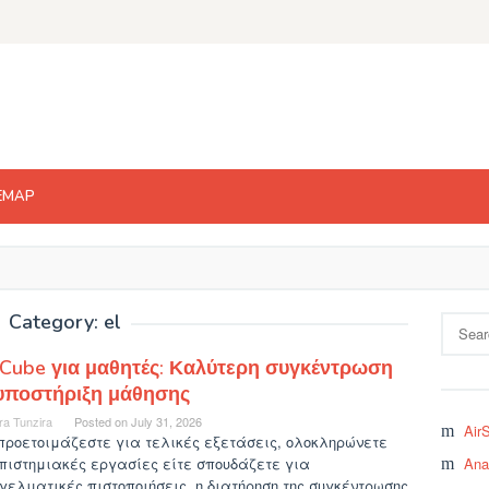
EMAP
Category: el
Search
for:
Cube για μαθητές: Καλύτερη συγκέντρωση
 υποστήριξη μάθησης
ra Tunzira
Posted on
July 31, 2026
Air
προετοιμάζεστε για τελικές εξετάσεις, ολοκληρώνετε
πιστημιακές εργασίες είτε σπουδάζετε για
Ana
ελματικές πιστοποιήσεις, η διατήρηση της συγκέντρωσης