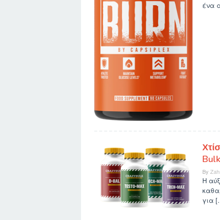
ένα α
Χτίσ
Bulk
By
Zah
Η αύξ
καθαρ
για [