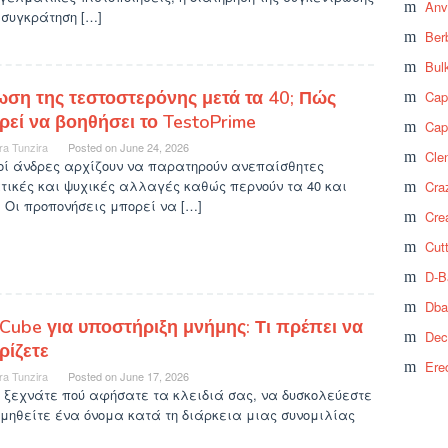
Anv
 συγκράτηση […]
Ber
Bul
ωση της τεστοστερόνης μετά τα 40; Πώς
Cap
ρεί να βοηθήσει το TestoPrime
Cap
ra Tunzira
Posted on
June 24, 2026
Cle
οί άνδρες αρχίζουν να παρατηρούν ανεπαίσθητες
τικές και ψυχικές αλλαγές καθώς περνούν τα 40 και
Craz
 Οι προπονήσεις μπορεί να […]
Cre
Cut
D-B
Dba
Cube για υποστήριξη μνήμης: Τι πρέπει να
Dec
ρίζετε
Ere
ra Tunzira
Posted on
June 17, 2026
 ξεχνάτε πού αφήσατε τα κλειδιά σας, να δυσκολεύεστε
μηθείτε ένα όνομα κατά τη διάρκεια μιας συνομιλίας