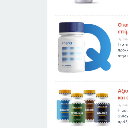
Ο κ
επί
By
Zah
Για 
πρόκ
στην 
Αξι
και 
By
Zah
Η με
αντοχ
πράξε